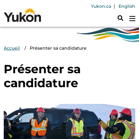
Aller au contenu principal
Header Navig
Yukon.ca
English
Fil d'Ariane
Accueil
Présenter sa candidature
Présenter sa
candidature